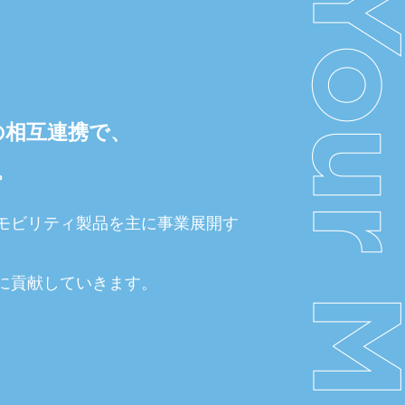
の相互連携で、
。
モビリティ製品を主に事業展開す
。
に貢献していきます。