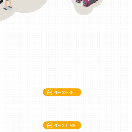
PDF:326KB
PDF:2.12MB