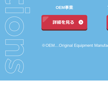
OEM事業
※OEM…Original Equipment Manufac