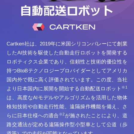
Cartken社は、2019年に米国シリコンバレーにて創業
したAI技術を駆使した自動走行ロボットを開発する
ロボティクス企業であり、信頼性と技術的優位性を
持つBtoBテクノロジープロバイダーとしてアメリカ
国内外で既に高く評価されています。この度、当社
※1
より日本国内に展開を開始する自動配送ロボット
は、⾼度なAIモデルやアルゴリズムを活⽤した物体
検知技術や自動走行性能、遠隔操作機能を備え、さ
※2
らに⽇本仕様への適合
が施されたことにより、道
路交通法が定める遠隔操作型⼩型⾞として公道（歩
道等）での⾛⾏が可能となっています。