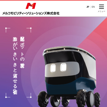
このページの本文へ
JP
EN
メニュー
誰もがいきいきと過ごせる社会へ
配送ロボットの普及で