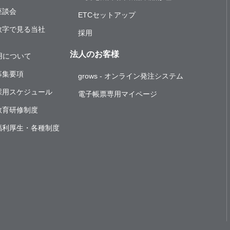
座談会
ETC
セットアップ
数字で見る当社
採用
法人のお客様
用について
募集要項
grows
- オンライン発注システム
採用スケジュール
電子帳票専用マイページ
教育研修制度
福利厚生・各種制度